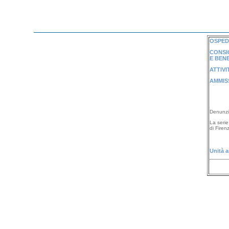
OSPEDA
CONSIG
E BENE
ATTIVI
AMMISS
Denunzi
La serie
di Firen
Unità a