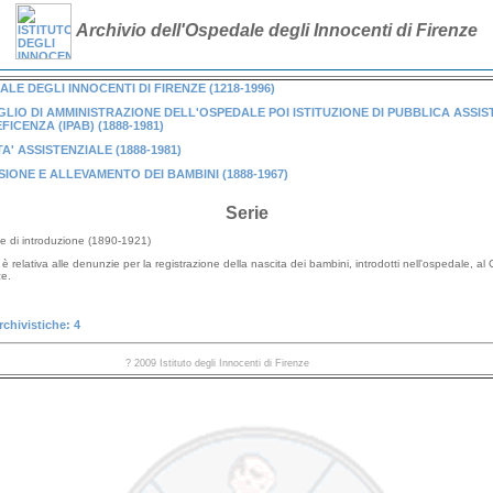
Archivio dell'Ospedale degli Innocenti di Firenze
LE DEGLI INNOCENTI DI FIRENZE (1218-1996)
LIO DI AMMINISTRAZIONE DELL'OSPEDALE POI ISTITUZIONE DI PUBBLICA ASSI
FICENZA (IPAB) (1888-1981)
TA' ASSISTENZIALE (1888-1981)
IONE E ALLEVAMENTO DEI BAMBINI (1888-1967)
Serie
e di introduzione (1890-1921)
 è relativa alle denunzie per la registrazione della nascita dei bambini, introdotti nell'ospedale, a
ze.
rchivistiche: 4
? 2009 Istituto degli Innocenti di Firenze