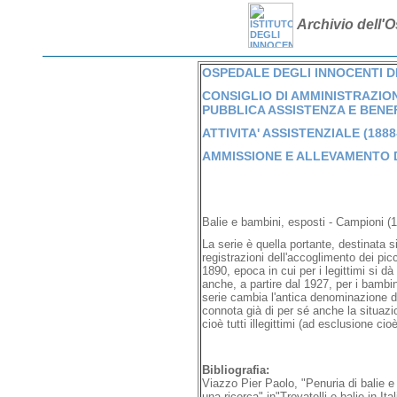
Archivio dell'O
OSPEDALE DEGLI INNOCENTI DI 
CONSIGLIO DI AMMINISTRAZION
PUBBLICA ASSISTENZA E BENEFI
ATTIVITA' ASSISTENZIALE (1888
AMMISSIONE E ALLEVAMENTO DE
Balie e bambini, esposti - Campioni (
La serie è quella portante, destinata s
registrazioni dell'accoglimento dei pic
1890, epoca in cui per i legittimi si dà
anche, a partire dal 1927, per i bambin
serie cambia l'antica denominazione d
connota già di per sé anche la situazion
cioè tutti illegittimi (ad esclusione cioè
Bibliografia:
Viazzo Pier Paolo, "Penuria di balie e
una ricerca" in"Trovatelli e balie in I