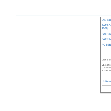
OSPEDA
PATRON
1960)
PATRIM
PATRIM
POSSES
Libri de
La serie
cui il c
sostenut
Unità a