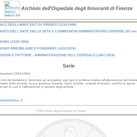
Archivio dell'Ospedale degli Innocenti di Firenze
LE DEGLI INNOCENTI DI FIRENZE (1218-1996)
ATO DELL'ARTE DELLA SETA E COMMISSIONI AMMINISTRATRICI DIVERSE (XV sec
ONIO (1419-1955)
ONIO IMMOBILIARE E FONDIARIO (1419-1874)
SIONI E FATTORIE - AMMINISTRAZIONE DELL'OSPEDALE (1467-1814)
Serie
i bestiami (1554-1584)
 Libri dei bestiami e' destinata ad accogliere ogni tipo di scrittura relativa all'allevamento del besti
ontratto della soccida, la sua gestione (nascite, morti, vendite, acquisti di bestie), nonché le spese
e per le cure e l'allevamento in genere degli animali.
rchivistiche: 2
? 2009 Istituto degli Innocenti di Firenze