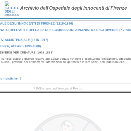
Archivio dell'Ospedale degli Innocenti di Firenze
LE DEGLI INNOCENTI DI FIRENZE (1218-1996)
ATO DELL'ARTE DELLA SETA E COMMISSIONI AMMINISTRATRICI DIVERSE (XV sec
TA' ASSISTENZIALE (1445-1917)
ENZA, AFFARI (1698-1888)
 DIVERSI PER CREATURE (1698-1888)
re riunisce pratiche diverse relative agli abbandonati: richieste di restituzione dei bambini, supplich
sussidi, pratiche per affidamenti, informazioni sui gettatelli e la loro sorte, doti, punizioni ecc.
rchivistiche: 3
? 2009 Istituto degli Innocenti di Firenze