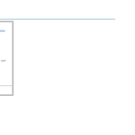
olo-
e per