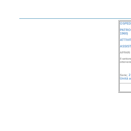
OSPEDA
PATRON
1960)
ATTIVI
ASSIST
AFFARI
Il setto
ottenere 
2
Serie:
Unità a