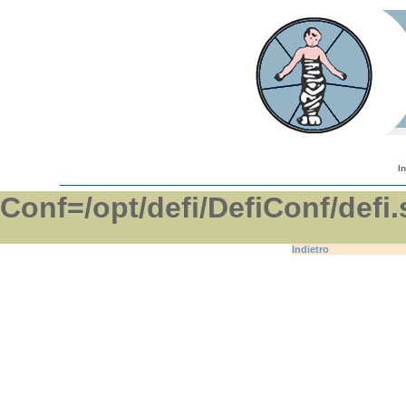
I
Conf=/opt/defi/DefiConf/d
Indietro