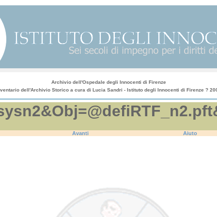
Archivio dell'Ospedale degli Innocenti di Firenze
nventario dell'Archivio Storico a cura di Lucia Sandri - Istituto degli Innocenti di Firenze ? 20
efi.sysn2&Obj=@defiRTF_n2.
Avanti
Aiuto