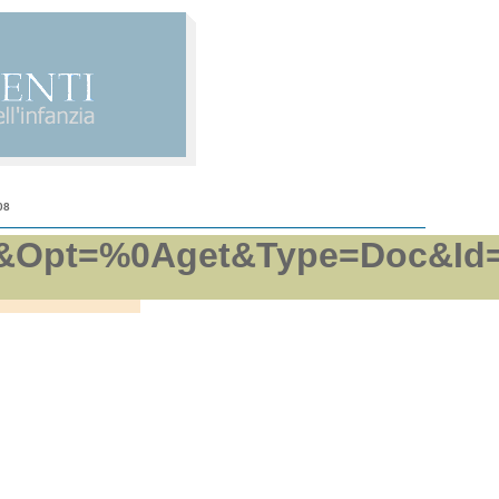
08
pft&Opt=%0Aget&Type=Doc&Id