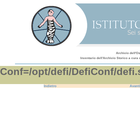
Archivio dell'O
Inventario dell'Archivio Storico a cura 
Conf=/opt/defi/DefiConf/d
Indietro
Avant