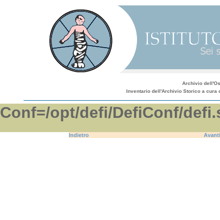
Archivio dell'O
Inventario dell'Archivio Storico a cura 
Conf=/opt/defi/DefiConf/d
Indietro
Avant