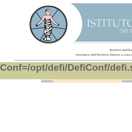
Archivio dell'O
Inventario dell'Archivio Storico a cura 
Conf=/opt/defi/DefiConf/d
Indietro
Avant