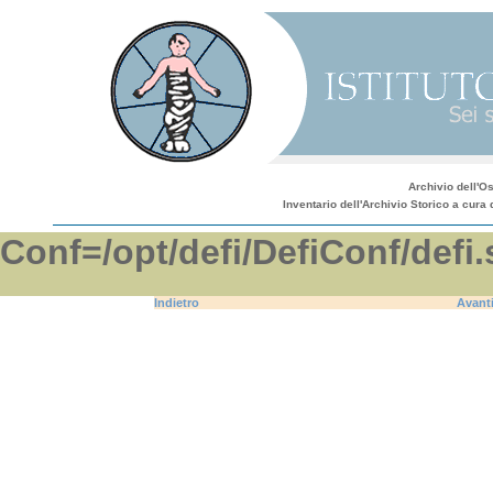
Archivio dell'O
Inventario dell'Archivio Storico a cura 
Conf=/opt/defi/DefiConf/d
Indietro
Avant