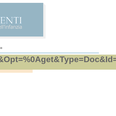
08
pft&Opt=%0Aget&Type=Doc&Id