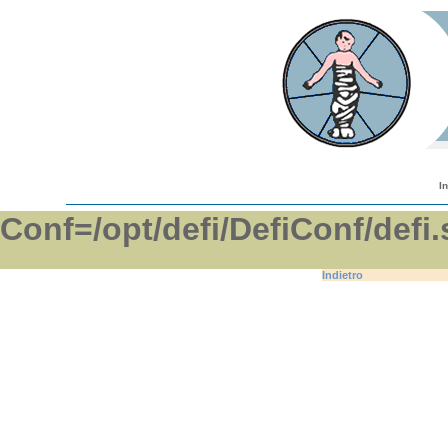
I
Conf=/opt/defi/DefiConf/d
Indietro