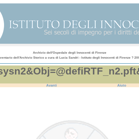
Archivio dell'Ospedale degli Innocenti di Firenze
nventario dell'Archivio Storico a cura di Lucia Sandri - Istituto degli Innocenti di Firenze ? 20
efi.sysn2&Obj=@defiRTF_n2.
Avanti
Aiuto