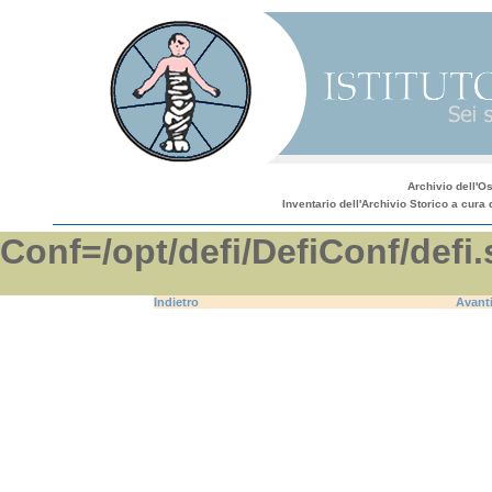
Archivio dell'O
Inventario dell'Archivio Storico a cura 
Conf=/opt/defi/DefiConf/d
Indietro
Avant