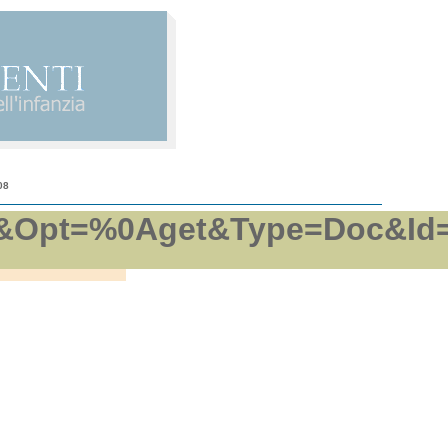
08
pft&Opt=%0Aget&Type=Doc&Id