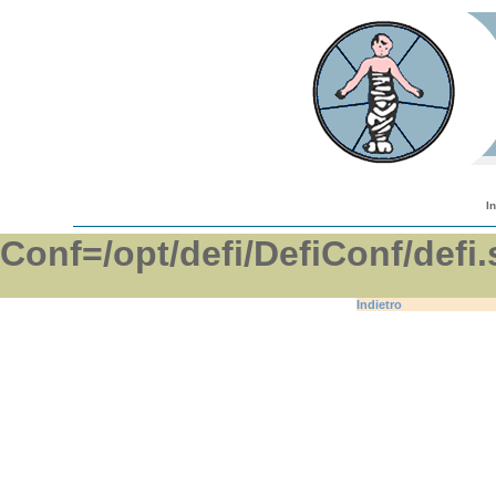
I
Conf=/opt/defi/DefiConf/d
Indietro