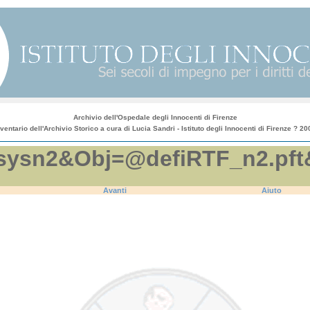
Archivio dell'Ospedale degli Innocenti di Firenze
nventario dell'Archivio Storico a cura di Lucia Sandri - Istituto degli Innocenti di Firenze ? 20
efi.sysn2&Obj=@defiRTF_n2.
Avanti
Aiuto