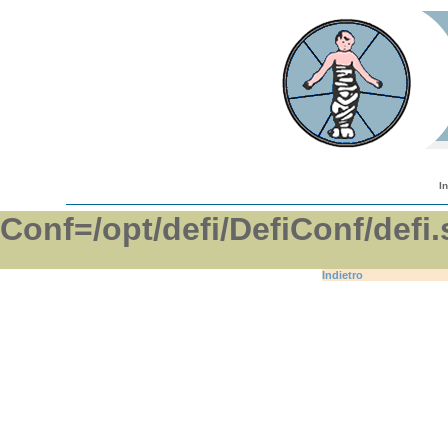
I
Conf=/opt/defi/DefiConf/d
Indietro