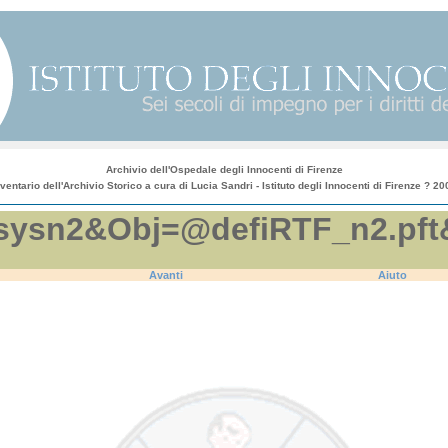
Archivio dell'Ospedale degli Innocenti di Firenze
nventario dell'Archivio Storico a cura di Lucia Sandri - Istituto degli Innocenti di Firenze ? 20
efi.sysn2&Obj=@defiRTF_n2.
Avanti
Aiuto