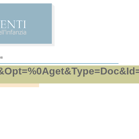
08
pft&Opt=%0Aget&Type=Doc&Id