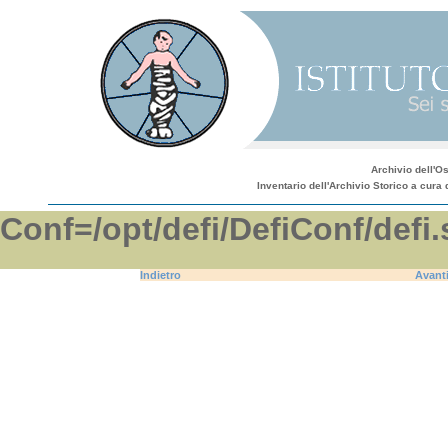
Archivio dell'O
Inventario dell'Archivio Storico a cura 
Conf=/opt/defi/DefiConf/d
Indietro
Avant