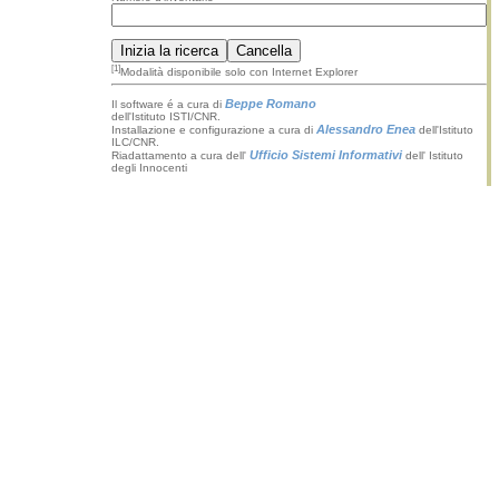
[1]
Modalità disponibile solo con Internet Explorer
Beppe Romano
Il software é a cura di
dell'Istituto ISTI/CNR.
Alessandro Enea
Installazione e configurazione a cura di
dell'Istituto
ILC/CNR.
Ufficio Sistemi Informativi
Riadattamento a cura dell'
dell' Istituto
degli Innocenti