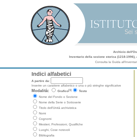
Archivio dell'Os
Inventario della sezione storica (1218-1996), a
Consulta la Guida all'Inventar
Indici alfabetici
A partire da:
Inserire un carattere alfabetico o una o più stringhe significative
[1]
Modalità:
Grafico
Testo
Nome del Fondo o Sezione
Nome della Serie o Sottoserie
Titolo dell'Unità archivistica
Nomi
Cognomi
Mestieri, Professioni, Qualifiche
Luoghi, Cose notevoli
Bibliografia