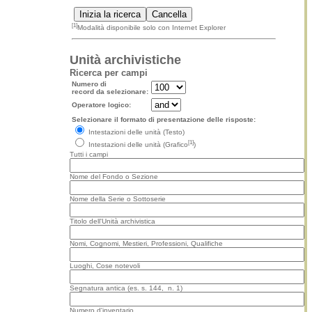
[1]
Modalità disponibile solo con Internet Explorer
Unità archivistiche
Ricerca per campi
Numero di
record da selezionare:
Operatore logico:
Selezionare il formato di presentazione delle risposte:
Intestazioni delle unità (Testo)
[1]
Intestazioni delle unità (Grafico
)
Tutti i campi
Nome del Fondo o Sezione
Nome della Serie o Sottoserie
Titolo dell'Unità archivistica
Nomi, Cognomi, Mestieri, Professioni, Qualifiche
Luoghi, Cose notevoli
Segnatura antica (es. s. 144, n. 1)
Numero d'inventario